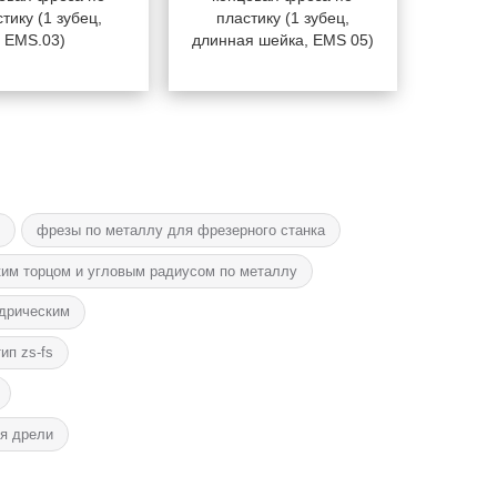
тику (1 зубец,
пластику (1 зубец,
EMS.03)
длинная шейка, EMS 05)
е
фрезы по металлу для фрезерного станка
ким торцом и угловым радиусом по металлу
ндрическим
ип zs-fs
я дрели