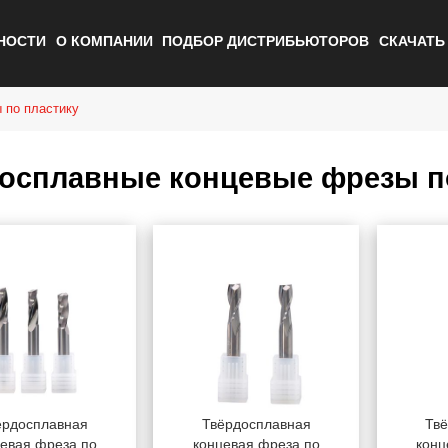
НОСТИ
О КОМПАНИИ
ПОДБОР ДИСТРИБЬЮТОРОВ
СКАЧАТ
 по пластику
осплавные концевые фрезы п
ёрдосплавная
Твёрдосплавная
Тв
евая фреза по
концевая фреза по
конц