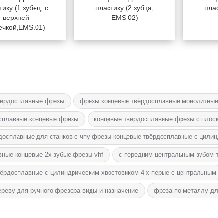
тику (1 зубец, с
пластику (2 зубца,
плас
верхней
EMS.02)
ечкой,EMS.01)
вёрдосплавные фрезы
фрезы концевые твёрдосплавные монолитны
осплавные концевые фрезы
концевые твёрдосплавные фрезы с плос
досплавные для станков с чпу фрезы концевые твёрдосплавные с цили
вные концевые 2х зубые фрезы vhf
c передним центральным зубом т
вёрдосплавные с цилиндрическим хвостовиком 4 х перые c центральным
ереву для ручного фрезера виды и назначение
фреза по металлу дл