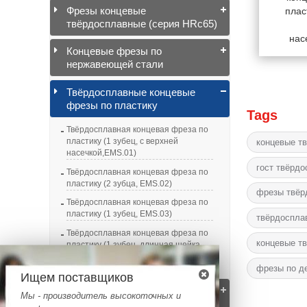
Фрезы концевые
плас
твёрдосплавные (серия HRc65)
нас
Концевые фрезы по
нержавеющей стали
Твёрдосплавные концевые
фрезы по пластику
Tags
Твёрдосплавная концевая фреза по
пластику (1 зубец, с верхней
концевые т
насечкой,EMS.01)
гост твёрд
Твёрдосплавная концевая фреза по
пластику (2 зубца, EMS.02)
фрезы твёр
Твёрдосплавная концевая фреза по
пластику (1 зубец, EMS.03)
твёрдоспла
Твёрдосплавная концевая фреза по
концевые т
пластику (1 зубец, длинная шейка,
EMS 05)
фрезы по д
Ищем поставщиков
Твёрдосплавные концевые
Мы - производитель высокоточных и
фрезы по алюминиевому