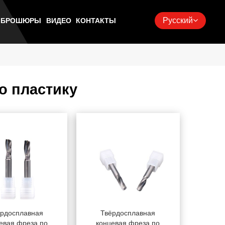
Русский
Ь БРОШЮРЫ
ВИДЕО
КОНТАКТЫ
о пластику
ёрдосплавная
Твёрдосплавная
евая фреза по
концевая фреза по