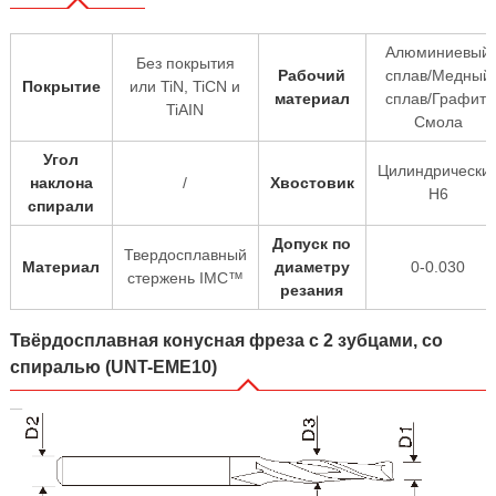
Алюминиевый
Без покрытия
Рабочий
сплав/Медный
Покрытие
или TiN, TiCN и
материал
сплав/Графит/
TiAIN
Смола
Угол
Цилиндрически
наклона
/
Хвостовик
H6
спирали
Допуск по
Твердосплавный
Материал
диаметру
0-0.030
стержень IMC™
резания
Твёрдосплавная конусная фреза с 2 зубцами, со
спиралью (UNT-EME10)