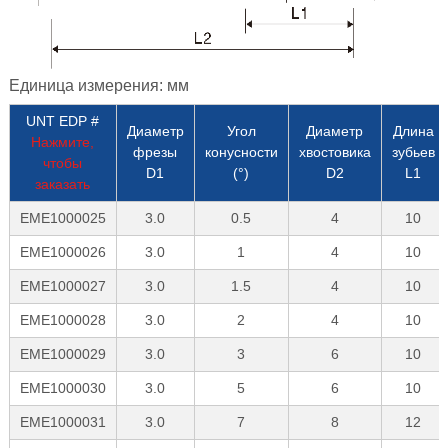
Единица измерения: мм
UNT EDP #
Диаметр
Угол
Диаметр
Длина
Нажмите,
фрезы
конусности
хвостовика
зубьев
чтобы
D1
(°)
D2
L1
заказать
EME1000025
3.0
0.5
4
10
EME1000026
3.0
1
4
10
EME1000027
3.0
1.5
4
10
EME1000028
3.0
2
4
10
EME1000029
3.0
3
6
10
EME1000030
3.0
5
6
10
EME1000031
3.0
7
8
12