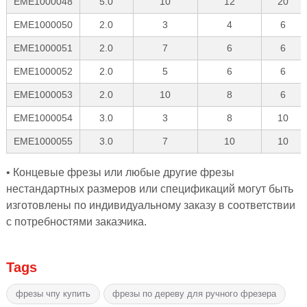
EME1000048
5.0
10
12
20
EME1000050
2.0
3
4
6
EME1000051
2.0
7
6
6
EME1000052
2.0
5
6
6
EME1000053
2.0
10
8
6
EME1000054
3.0
3
8
10
EME1000055
3.0
7
10
10
• Концевые фрезы или любые другие фрезы
нестандартных размеров или спецификаций могут быть
изготовлены по индивидуальному заказу в соответствии
с потребностями заказчика.
Tags
фрезы чпу купить
фрезы по дереву для ручного фрезера