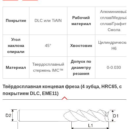
Алюминиевый
Рабочий
сплав/Медный
Покрытие
DLC или TiAIN
материал
сплав/Графит/
Смола
Угол
Цилиндрически
наклона
45°
Хвостовик
H6
спирали
Допуск по
Твердосплавный
Материал
диаметру
0-0.030
стержень IMC™
резания
Твёрдосплавная концевая фреза (4 зубца, HRC65, с
покрытием DLC, EME11)