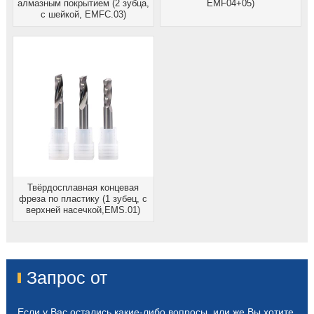
алмазным покрытием (2 зубца,
EMF04+05)
с шейкой, EMFC.03)
Твёрдосплавная концевая
фреза по пластику (1 зубец, с
верхней насечкой,EMS.01)
Запрос от
Если у Вас остались какие-либо вопросы, или же Вы хотите