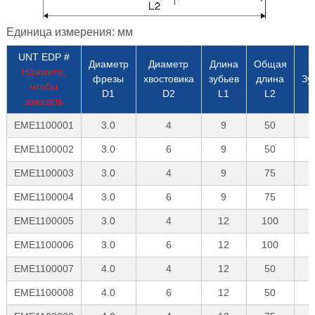
Единица измерения: мм
UNT EDP #
Диаметр
Диаметр
Длина
Общая
Нажмите,
фрезы
хвостовика
зубьев
длина
Зу
чтобы
D1
D2
L1
L2
заказать
EME1100001
3.0
4
9
50
EME1100002
3.0
6
9
50
EME1100003
3.0
4
9
75
EME1100004
3.0
6
9
75
EME1100005
3.0
4
12
100
EME1100006
3.0
6
12
100
EME1100007
4.0
4
12
50
EME1100008
4.0
6
12
50