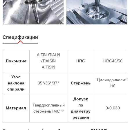
Спецификации
AITiN /TiALN
Покрытие
/TiAISiN
HRC
HRC46/56
AITiSiN
Угол
Цилиндрический
наклона
35°/36°/37°
Стержень
H6
спирали
Допуск
Твердосплавный
по
Материал
0-0.030
стержень IMC™
диаметру
резания