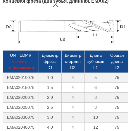
Концевая фреза (два зубья, длинная, EMA02)
UNT EDP #
Диаметр
Диаметр
Длина
Общая
Нажмите,
фрезы
стержня
зубчиков
длина
чтобы заказать
D1
D2
L1
L2
EMA02010075
1.0
4
5
75
EMA02015075
1.5
4
6
75
EMA02020075
2.0
4
8
75
EMA02025075
2.5
4
8
75
EMA02030075
3.0
4
10
75
EMA02040075
4.0
4
12
75