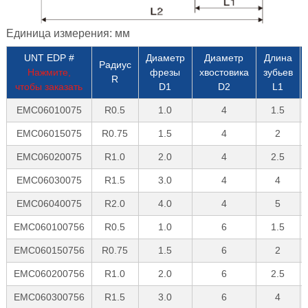
Единица измерения: мм
UNT EDP #
Диаметр
Диаметр
Длина
Радиус
Нажмите,
фрезы
хвостовика
зубьев
R
чтобы заказать
D1
D2
L1
EMC06010075
R0.5
1.0
4
1.5
EMC06015075
R0.75
1.5
4
2
EMC06020075
R1.0
2.0
4
2.5
EMC06030075
R1.5
3.0
4
4
EMC06040075
R2.0
4.0
4
5
EMC060100756
R0.5
1.0
6
1.5
EMC060150756
R0.75
1.5
6
2
EMC060200756
R1.0
2.0
6
2.5
EMC060300756
R1.5
3.0
6
4