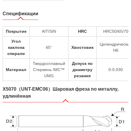
Спецификации
Покрытие
AITISIN
HRC
HRC50/65/70
Угол
Цилиндрически
наклона
45°
Хвостовик
H6
спирали
Твердосплавный
Допуск по
Материал
Стержень IMC™
диаметру
0-0.030
UMG
резания
X5070（UNT-EMC06）Шаровая фреза по металлу,
удлинённая