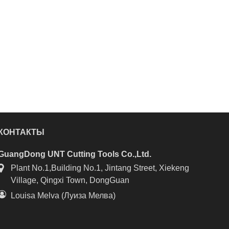
КОНТАКТЫ
GuangDong UNT Cutting Tools Co.,Ltd.
Plant No.1,Building No.1, Jintang Street, Xiekeng
Village, Qingxi Town, DongGuan
Louisa Melva (Луиза Мелва)