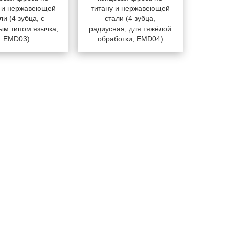
у и нержавеющей
титану и нержавеющей
ли (4 зубца, с
стали (4 зубца,
ым типом язычка,
радиусная, для тяжёлой
EMD03)
обработки, EMD04)