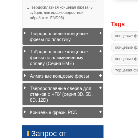
Твёрдосплавная концевая фреза (5
зубцов, для высокоскоростной
обработки, EMD06)
Tags
Твёрдосплавные концевые
концевые ф
фрезы по пластику
концевые ф
Твёрдосплавные концевые
фрезы по алюминиевому
концевые фр
сплаву (Серия EME)
торцевая ф
Алмазные концевые фрезы
Твёрдосплавные сверла для
станков с ЧПУ (серия 3D. 5D.
8D. 12D)
Концевые фрезы PCD
Запрос от