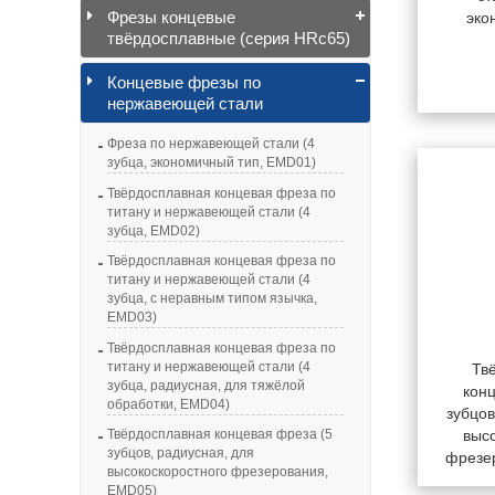
Фрезы концевые
эко
твёрдосплавные (серия HRc65)
Концевые фрезы по
нержавеющей стали
Фреза по нержавеющей стали (4
зубца, экономичный тип, EMD01)
Твёрдосплавная концевая фреза по
титану и нержавеющей стали (4
зубца, EMD02)
Твёрдосплавная концевая фреза по
титану и нержавеющей стали (4
зубца, с неравным типом язычка,
EMD03)
Твёрдосплавная концевая фреза по
титану и нержавеющей стали (4
Тв
зубца, радиусная, для тяжёлой
кон
обработки, EMD04)
зубцов
выс
Твёрдосплавная концевая фреза (5
зубцов, радиусная, для
фрезе
высокоскоростного фрезерования,
EMD05)