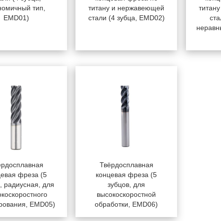
номичный тип,
титану и нержавеющей
титан
EMD01)
стали (4 зубца, EMD02)
ста
неравн
ёрдосплавная
Твёрдосплавная
цевая фреза (5
концевая фреза (5
, радиусная, для
зубцов, для
окоскоростного
высокоскоростной
рования, EMD05)
обработки, EMD06)