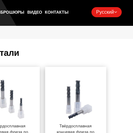
Русский
Ь БРОШЮРЫ
ВИДЕО
КОНТАКТЫ
тали
ёрдосплавная
Твёрдосплавная
евая фреза по
концевая фреза по