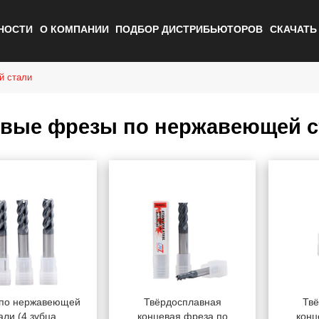
НОСТИ
О КОМПАНИИ
ПОДБОР ДИСТРИБЬЮТОРОВ
СКАЧАТ
й стали
вые фрезы по нержавеющей с
 по нержавеющей
Твёрдосплавная
Тв
али (4 зубца,
концевая фреза по
конц