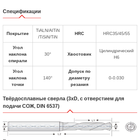
Спецификации
TiALN/AITiN
Покрытие
HRC
HRC35/45/55
/TiSiN/TiN
Угол
Цилиндрический
наклона
30°
Хвостовик
H6
спирали
Угол
Допуск по
наклона
140°
диаметру
0-0.030
точки
резания
Твёрдосплавные сверла (3xD, с отверстием для
подачи СОЖ, DIN 6537)