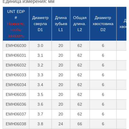
Единица измерения: мм
UNT EDP
#
Диаметр
Длина
Общая
Диаметр
Дл
Нажмите,
сверла
зубьев
длина.
хвостовика
хвос
чтобы
D1
L1
L2
D2
заказать
EMH06030
3.0
20
62
6
EMH06031
3.1
20
62
6
EMH06032
3.2
20
62
6
EMH06033
3.3
20
62
6
EMH06034
3.4
20
62
6
EMH06035
3.5
20
62
6
EMH06036
3.6
20
62
6
EMH06037
3.7
20
62
6
EMH06038
3.8
24
66
6