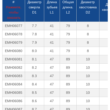
#
Диаметр
Длина
Общая
Диаметр
Дл
Нажмите,
сверла
зубьев
длина.
хвостовика
хвос
чтобы
D1
L1
L2
D2
заказать
EMH06077
7.7
41
79
8
EMH06078
7.8
41
79
8
EMH06079
7.9
41
79
8
EMH06080
8.0
41
79
8
EMH06081
8.1
47
89
10
EMH06082
8.2
47
89
10
EMH06083
8.3
47
89
10
EMH06084
8.4
47
89
10
EMH06085
8.5
47
89
10
EMH06086
8.6
47
89
10
EMH06087
8.7
47
89
10