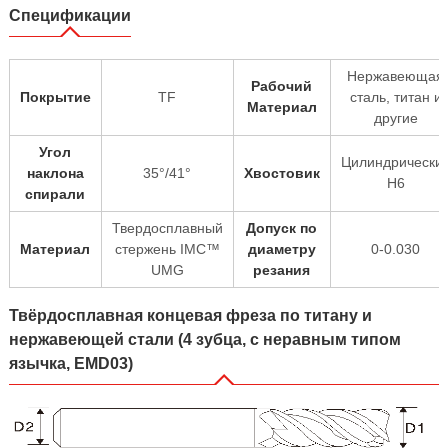
Спецификации
Нержавеющая
Рабочий
Покрытие
TF
сталь, титан и
Материал
другие
Угол
Цилиндрически
наклона
35°/41°
Хвостовик
H6
спирали
Твердосплавный
Допуск по
Материал
стержень IMC™
диаметру
0-0.030
UMG
резания
Твёрдосплавная концевая фреза по титану и
нержавеющей стали (4 зубца, с неравным типом
язычка, EMD03)