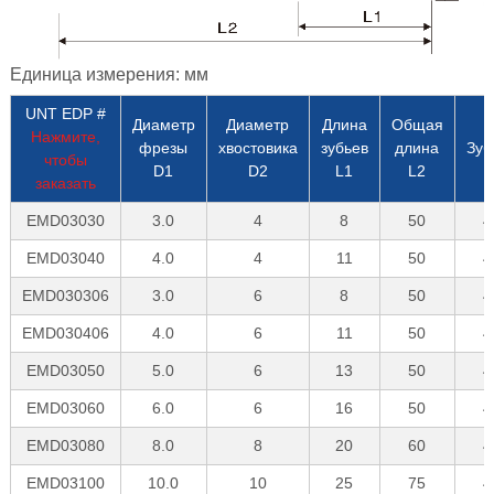
Единица измерения: мм
UNT EDP #
Диаметр
Диаметр
Длина
Общая
Нажмите,
фрезы
хвостовика
зубьев
длина
Зуб
чтобы
D1
D2
L1
L2
заказать
EMD03030
3.0
4
8
50
4
EMD03040
4.0
4
11
50
4
EMD030306
3.0
6
8
50
4
EMD030406
4.0
6
11
50
4
EMD03050
5.0
6
13
50
4
EMD03060
6.0
6
16
50
4
EMD03080
8.0
8
20
60
4
EMD03100
10.0
10
25
75
4