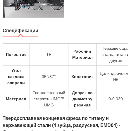
Спецификации
Нержавеющая
Рабочий
Покрытие
TF
сталь, титан и
Материал
другие
Угол
Цилиндрически
наклона
35°/37°
Хвостовик
H6
спирали
Твердосплавный
Допуск по
Материал
стержень IMC™
диаметру
0-0.030
UMG
резания
Твердосплавная концевая фреза по титану и
нержавеющей стали (4 зубца, радиусная, EMD04) -