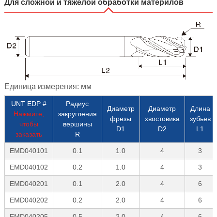
Для сложной и тяжелой обработки материлов
Единица измерения: мм
UNT EDP #
Радиус
Диаметр
Диаметр
Длина
Нажмите,
закругления
фрезы
хвостовика
зубьев
чтобы
вершины
D1
D2
L1
заказать
R
EMD040101
0.1
1.0
4
3
EMD040102
0.2
1.0
4
3
EMD040201
0.1
2.0
4
6
EMD040202
0.2
2.0
4
6
EMD040205
0.5
2.0
4
6