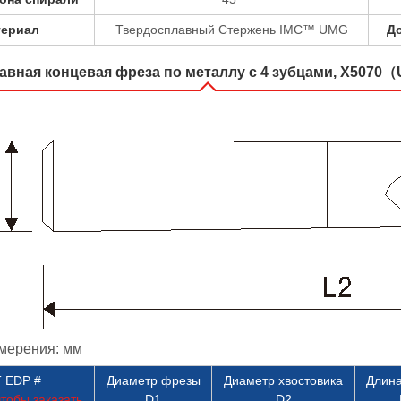
териал
Твердосплавный Стержень IMC™ UMG
До
авная концевая фреза по металлу с 4 зубцами, X507
мерения: мм
 EDP #
Диаметр фрезы
Диаметр хвостовика
Длина
тобы заказать
D1
D2