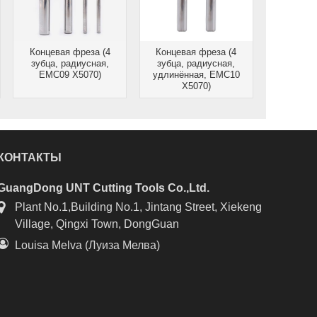
Концевая фреза (4
Концевая фреза (4
зубца, радиусная,
зубца, радиусная,
EMC09 X5070)
удлинённая, EMC10
X5070)
КОНТАКТЫ
GuangDong UNT Cutting Tools Co.,Ltd.
Plant No.1,Building No.1, Jintang Street, Xiekeng
Village, Qingxi Town, DongGuan
Louisa Melva (Луиза Мелва)