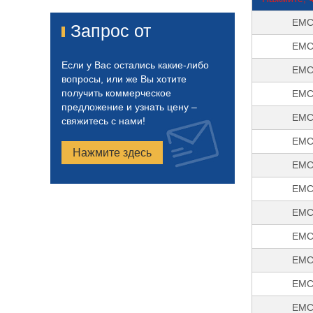
EMC
Запрос от
EMC
Если у Вас остались какие-либо
EMC
вопросы, или же Вы хотите
получить коммерческое
EMC
предложение и узнать цену –
EMC
свяжитесь с нами!
EMC
Нажмите здесь
EMC
EMC
EMC
EMC
EMC
EMC
EMC