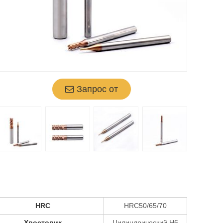
Запрос от
HRC
HRC50/65/70
Хвостовик
Цилиндрический H6