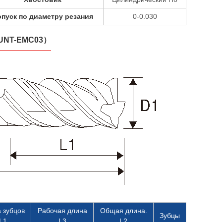
пуск по диаметру резания
0-0.030
0（UNT-EMC03）
 зубцов
Рабочая длина
Общая длина.
Зубцы
L1
L3
L2