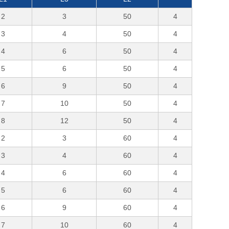
2
3
50
4
3
4
50
4
4
6
50
4
5
6
50
4
6
9
50
4
7
10
50
4
8
12
50
4
2
3
60
4
3
4
60
4
4
6
60
4
5
6
60
4
6
9
60
4
7
10
60
4