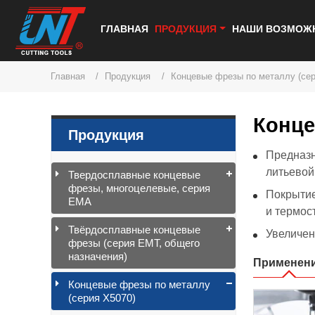
ГЛАВНАЯ
ПРОДУКЦИЯ
НАШИ ВОЗМОЖ
Главная
Продукция
Концевые фрезы по металлу (сер
Конце
Продукция
Предназн
литьевой
Твердосплавные концевые
фрезы, многоцелевые, серия
Покрытие
EMA
и термос
Твёрдосплавные концевые
Увеличен
фрезы (серия EMT, общего
назначения)
Применен
Концевые фрезы по металлу
(серия X5070)