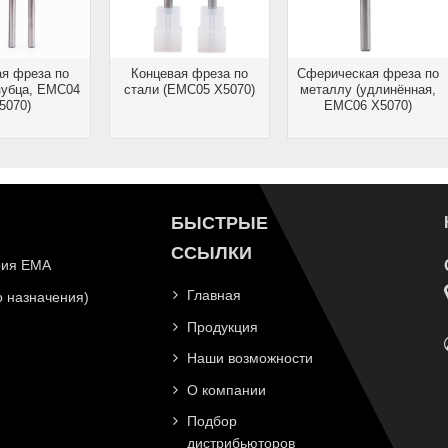
ая фреза по
Концевая фреза по
Сферическая фреза по
 зубца, EMC04
стали (EMC05 X5070)
металлу (удлинённая,
5070)
EMC06 X5070)
БЫСТРЫЕ
ССЫЛКИ
рия EMA
Главная
 назначения)
Продукция
Наши возможности
О компании
Подбор
дистрибьюторов