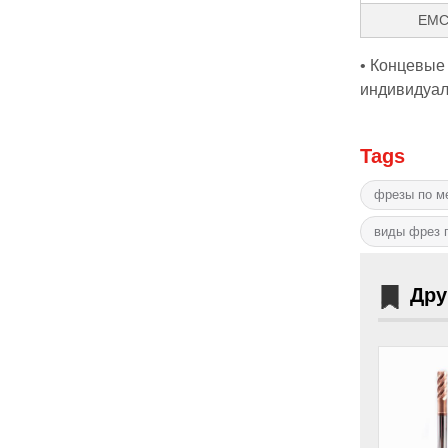
EMC
• Концевые
индивидуаль
Tags
фрезы по м
виды фрез 
Дру