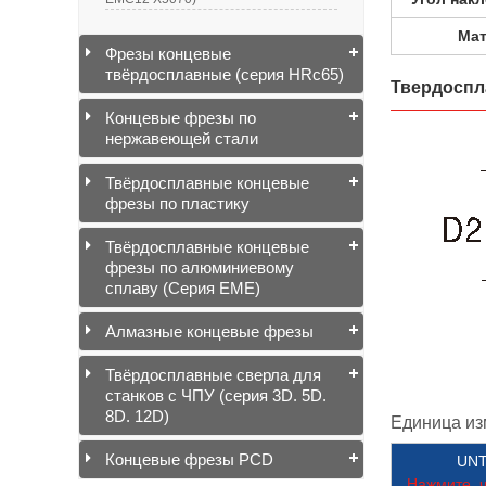
Ма
Фрезы концевые
твёрдосплавные (серия HRc65)
Твердоспл
Концевые фрезы по
нержавеющей стали
Твёрдосплавные концевые
фрезы по пластику
Твёрдосплавные концевые
фрезы по алюминиевому
сплаву (Серия EME)
Алмазные концевые фрезы
Твёрдосплавные сверла для
станков с ЧПУ (серия 3D. 5D.
8D. 12D)
Единица из
Концевые фрезы PCD
UNT
Нажмите, ч