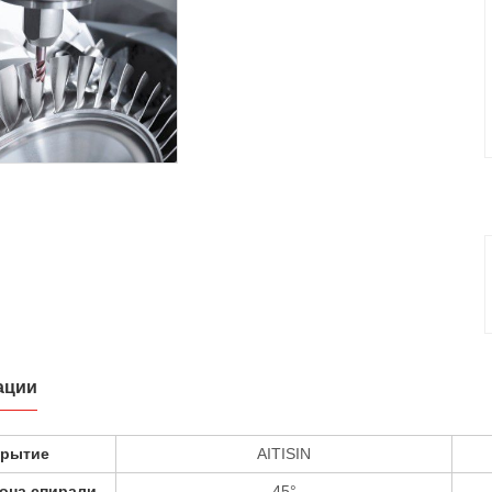
ации
крытие
AITISIN
лона спирали
45°