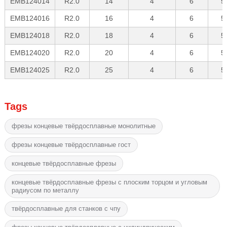
EMB124014
R2.0
14
4
6
5
EMB124016
R2.0
16
4
6
5
EMB124018
R2.0
18
4
6
5
EMB124020
R2.0
20
4
6
5
EMB124025
R2.0
25
4
6
5
Tags
фрезы концевые твёрдосплавные монолитные
фрезы концевые твёрдосплавные гост
концевые твёрдосплавные фрезы
концевые твёрдосплавные фрезы с плоским торцом и угловым
радиусом по металлу
твёрдосплавные для станков с чпу