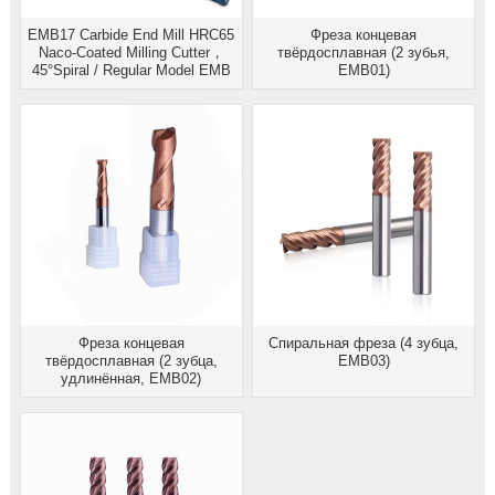
EMB17 Carbide End Mill HRC65
Фреза концевая
Naco-Coated Milling Cutter，
твёрдосплавная (2 зубья,
45°Spiral / Regular Model EMB
EMB01)
Фреза концевая
Спиральная фреза (4 зубца,
твёрдосплавная (2 зубца,
EMB03)
удлинённая, EMB02)