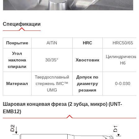
Спецификации
Покрытие
AITiN
HRC
HRC50/65
Угол
Цилиндрически
наклона
30/35°
Хвостовик
H6
спирали
Твердосплавный
Допуск по
Материал
стержень IMC™
диаметру
0-0.030
UMG
резания
Шаровая концевая фреза (2 зубца, микро) (UNT-
EMB12)