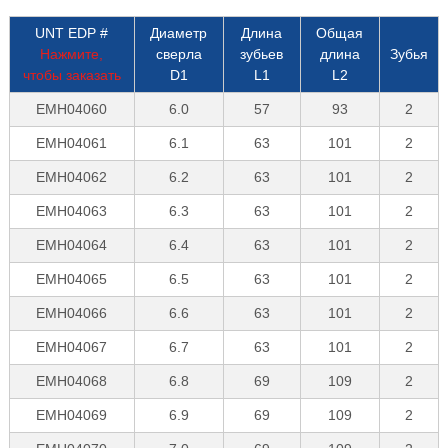
UNT EDP #
Диаметр
Длина
Общая
Нажмите,
сверла
зубьев
длина
Зубья
чтобы заказать
D1
L1
L2
EMH04060
6.0
57
93
2
EMH04061
6.1
63
101
2
EMH04062
6.2
63
101
2
EMH04063
6.3
63
101
2
EMH04064
6.4
63
101
2
EMH04065
6.5
63
101
2
EMH04066
6.6
63
101
2
EMH04067
6.7
63
101
2
EMH04068
6.8
69
109
2
EMH04069
6.9
69
109
2