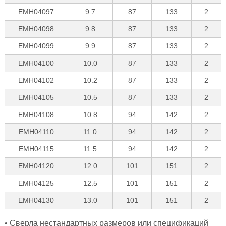
EMH04097
9.7
87
133
2
EMH04098
9.8
87
133
2
EMH04099
9.9
87
133
2
EMH04100
10.0
87
133
2
EMH04102
10.2
87
133
2
EMH04105
10.5
87
133
2
EMH04108
10.8
94
142
2
EMH04110
11.0
94
142
2
EMH04115
11.5
94
142
2
EMH04120
12.0
101
151
2
EMH04125
12.5
101
151
2
EMH04130
13.0
101
151
2
• Сверла нестандартных размеров или спецификаций