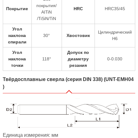
покрытия/
Покрытие
HRC
HRC35/45
AITiN
/TiSiN/TiN
Угол
Цилиндрический
наклона
30°
Хвостовик
H6
спирали
Угол
Допуск по
наклона
118°
диаметру
0-0.030
точки
резания
Твёрдосплавные сверла (серия DIN 338) (UNT-EMH04
)
Единица измерения: мм