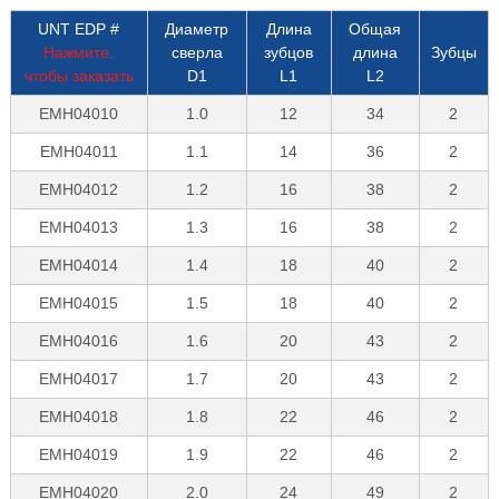
UNT EDP #
Диаметр
Длина
Общая
Нажмите,
сверла
зубцов
длина
Зубцы
чтобы заказать
D1
L1
L2
EMH04010
1.0
12
34
2
EMH04011
1.1
14
36
2
EMH04012
1.2
16
38
2
EMH04013
1.3
16
38
2
EMH04014
1.4
18
40
2
EMH04015
1.5
18
40
2
EMH04016
1.6
20
43
2
EMH04017
1.7
20
43
2
EMH04018
1.8
22
46
2
EMH04019
1.9
22
46
2
EMH04020
2.0
24
49
2