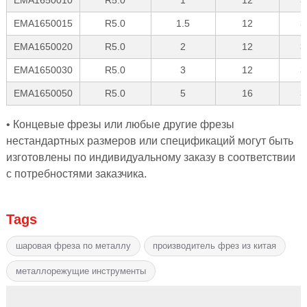
EMA1650015
R5.0
1.5
12
3
EMA1650020
R5.0
2
12
3
EMA1650030
R5.0
3
12
3
EMA1650050
R5.0
5
16
3
• Концевые фрезы или любые другие фрезы
нестандартных размеров или спецификаций могут быть
изготовлены по индивидуальному заказу в соответствии
с потребностями заказчика.
Tags
шаровая фреза по металлу
производитель фрез из китая
металлорежущие инструменты