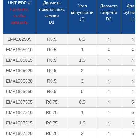
UNT EDP #
Диаметр
Угол
Диаметр
Длин
Нажмите,
наконечника
конусности
стержня
зубчик
чтобы
лезвия
(°)
D2
L1
заказать
D1
EMA162505
R0.5
0.5
4
4
EMA1605010
R0.5
1
4
4
EMA1605015
R0.5
1.5
4
4
EMA1605020
R0.5
2
4
4
EMA1605030
R0.5
3
4
4
EMA1605050
R0.5
5
4
4
EMA1607505
R0.75
0.5
4
5
EMA1607510
R0.75
1
4
5
EMA1607515
R0.75
1.5
4
5
EMA1607520
R0.75
2
4
5