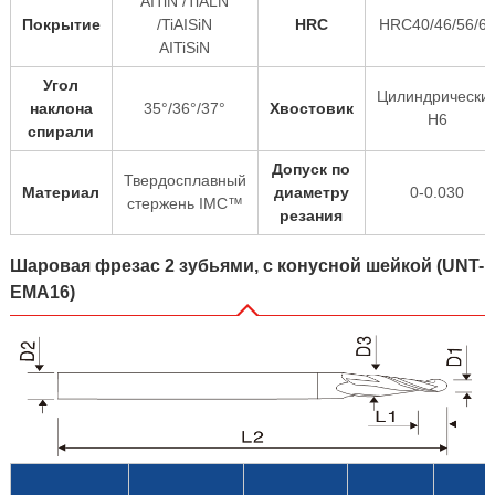
AITiN /TiALN
Покрытие
/TiAISiN
HRC
HRC40/46/56/6
AITiSiN
Угол
Цилиндрически
наклона
35°/36°/37°
Хвостовик
H6
спирали
Допуск по
Твердосплавный
Материал
диаметру
0-0.030
стержень IMC™
резания
Шаровая фрезас 2 зубьями, с конусной шейкой (UNT-
EMA16)