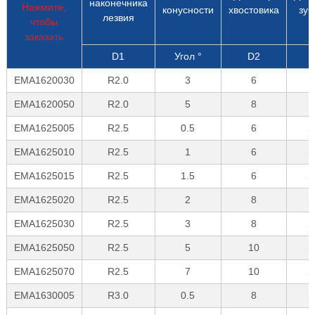
наконечника
Нажмите,
конусности
хвостовика
зуб
лезвия
чтобы
заказать
D1
Угол °
D2
L
EMA1620030
R2.0
3
6
1
EMA1620050
R2.0
5
8
1
EMA1625005
R2.5
0.5
6
2
EMA1625010
R2.5
1
6
2
EMA1625015
R2.5
1.5
6
2
EMA1625020
R2.5
2
8
2
EMA1625030
R2.5
3
8
2
EMA1625050
R2.5
5
10
2
EMA1625070
R2.5
7
10
2
EMA1630005
R3.0
0.5
8
2