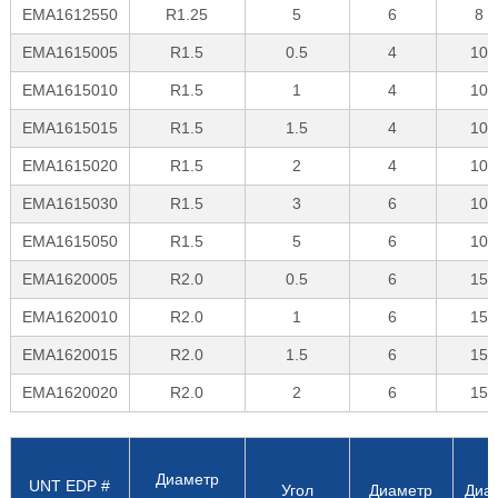
EMA1612550
R1.25
5
6
8
EMA1615005
R1.5
0.5
4
10
EMA1615010
R1.5
1
4
10
EMA1615015
R1.5
1.5
4
10
EMA1615020
R1.5
2
4
10
EMA1615030
R1.5
3
6
10
EMA1615050
R1.5
5
6
10
EMA1620005
R2.0
0.5
6
15
EMA1620010
R2.0
1
6
15
EMA1620015
R2.0
1.5
6
15
EMA1620020
R2.0
2
6
15
Диаметр
UNT EDP #
Угол
Диаметр
Диа