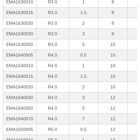
EMA1630010
R3.0
1
8
2
EMA1630015
R3.0
1.5
8
2
EMA1630020
R3.0
2
8
2
EMA1630030
R3.0
3
8
2
EMA1630050
R3.0
5
10
2
EMA1640005
R4.0
0.5
10
2
EMA1640010
R4.0
1
10
2
EMA1640015
R4.0
1.5
10
2
EMA1640020
R4.0
2
10
2
EMA1640030
R4.0
3
12
2
EMA1640050
R4.0
5
12
2
EMA1640070
R4.0
7
12
2
EMA1650005
R5.0
0.5
12
3
EMA1650010
R5.0
1
12
3