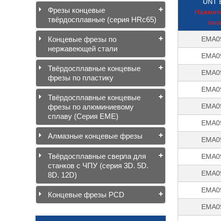
UNT 
Фрезы концевые
Нажмите
твёрдосплавные (серия HRc65)
зака
EMA0
Концевые фрезы по
нержавеющей стали
EMA0
Твёрдосплавные концевые
EMA0
фрезы по пластику
EMA0
Твёрдосплавные концевые
EMA0
фрезы по алюминиевому
сплаву (Серия EME)
EMA0
Алмазные концевые фрезы
EMA0
Твёрдосплавные сверла для
EMA0
станков с ЧПУ (серия 3D. 5D.
EMA0
8D. 12D)
EMA0
Концевые фрезы PCD
EMA0