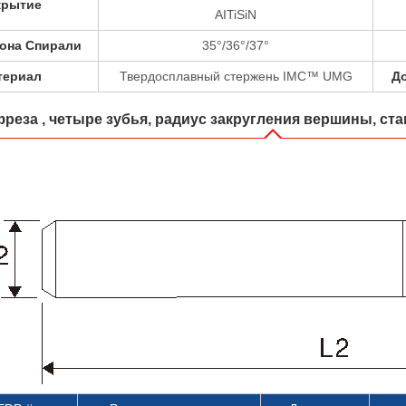
крытие
AITiSiN
лона Спирали
35°/36°/37°
териал
Твердосплавный стержень IMC™ UMG
До
реза , четыре зубья, радиус закругления вершины, ста