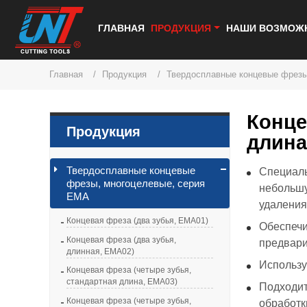
ГЛАВНАЯ
ПРОДУКЦИЯ
НАШИ ВОЗМОЖ
Главная
Продукция
Твердосплавные концевые фрезы
Конце
Продукция
длина
Твердосплавные концевые
Специаль
фрезы, многоцелевые, серия
небольшу
EMA
удаления
Концевая фреза (два зубья, EMA01)
Обеспечи
Концевая фреза (два зубья,
предвари
длинная, EMA02)
Использу
Концевая фреза (четыре зубья,
стандартная длина, EMA03)
Подходит
Концевая фреза (четыре зубья,
обработк