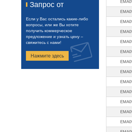
EMA0
Запрос от
EMA0
Если у Вас остались какие-либо
EMA0
вопросы, или же Вы хотите
получить коммерческое
EMA0
предложение и узнать цену –
EMA0
свяжитесь с нами!
EMA0
Нажмите здесь
EMA0
EMA0
EMA0
EMA0
EMA0
EMA0
EMA0
EMA0