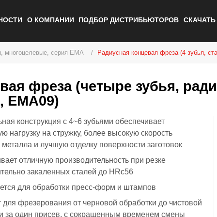
НОСТИ
О КОМПАНИИ
ПОДБОР ДИСТРИБЬЮТОРОВ
СКАЧАТ
, многоцелевые, серия EMA
Радиусная концевая фреза (4 зубья, ст
вая фреза (четыре зубья, ради
, EMA09)
ная конструкция с 4~6 зубьями обеспечивает
ю нагрузку на стружку, более высокую скорость
 металла и лучшую отделку поверхности заготовок
вает отличную производительность при резке
тельно закаленных сталей до HRc56
ется для обработки пресс-форм и штампов
 для фрезерования от черновой обработки до чистовой
и за один присев, с сокращенным временем смены