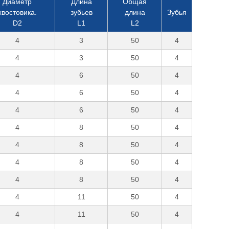
Диаметр
Длина
Общая
хвостовика.
зубьев
длина
Зубья
D2
L1
L2
4
3
50
4
4
3
50
4
4
6
50
4
4
6
50
4
4
6
50
4
4
8
50
4
4
8
50
4
4
8
50
4
4
8
50
4
4
11
50
4
4
11
50
4