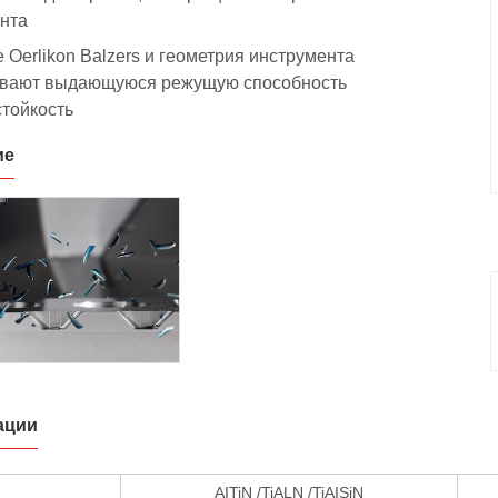
нта
 Oerlikon Balzers и геометрия инструмента
ивают выдающуюся режущую способность
стойкость
ие
ации
AITiN /TiALN /TiAISiN