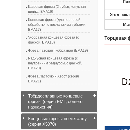
По
Шаровая фреза (2 зубья, конусная
шейка, EMA16)
Угол нак
Концевая фреза (для черновой
Ма
обработки, с несколькими зубьями,
EMA17)
V-образная концевая фреза (с
Торцевая ф
фаской, EMA18)
Фреза пазовая Т-образная (EMA19)
Радиусная концевая фреза (с
внутренним радиусом, с фаской,
EMA20)
Фреза Ласточкин Хвост (серия
EMA21)
Твёрдосплавные концевые
фрезы (серия EMT, общего
назначения)
Концевые фрезы по металлу
(серия X5070)