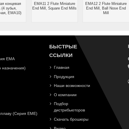
ая концевая
EMA11 2 Flute Miniature
EMA12 2 Flute Miniature
 (4 зубья,
End Mill, Square End Mills
End Mill, Ball Nose End
ная, EMA10)
Mill
БЫСТРЫЕ
ССЫЛКИ
рия EMA
Главная
 назначения)
Продукция
Наши возможности
О компании
Подбор
дистрибьюторов
плаву (Серия EME)
Скачать брошюры
Видео