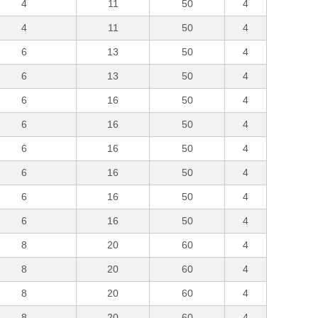
4
11
50
4
4
11
50
4
6
13
50
4
6
13
50
4
6
16
50
4
6
16
50
4
6
16
50
4
6
16
50
4
6
16
50
4
6
16
50
4
8
20
60
4
8
20
60
4
8
20
60
4
8
20
60
4