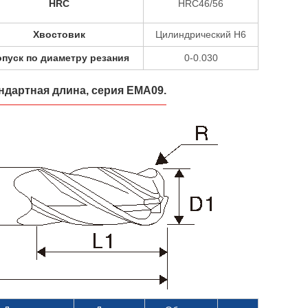
HRC
HRC46/56
Хвостовик
Цилиндрический H6
пуск по диаметру резания
0-0.030
ндартная длина, серия EMA09.