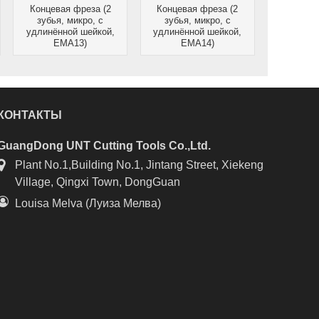
Концевая фреза (2
Концевая фреза (2
зубья, микро, с
зубья, микро, с
удлинённой шейкой,
удлинённой шейкой,
EMA13)
EMA14)
КОНТАКТЫ
GuangDong UNT Cutting Tools Co.,Ltd.
Plant No.1,Building No.1, Jintang Street, Xiekeng
Village, Qingxi Town, DongGuan
Louisa Melva (Луиза Мелва)