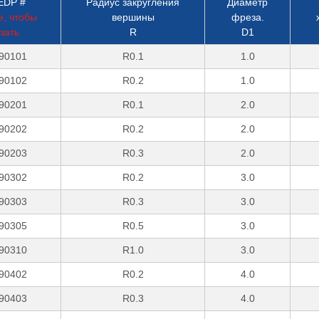
EDP #
Радиус закругления
Диаметр
, чтобы
вершины
фреза.
зать
R
D1
90101
R0.1
1.0
90102
R0.2
1.0
90201
R0.1
2.0
90202
R0.2
2.0
90203
R0.3
2.0
90302
R0.2
3.0
90303
R0.3
3.0
90305
R0.5
3.0
90310
R1.0
3.0
90402
R0.2
4.0
90403
R0.3
4.0