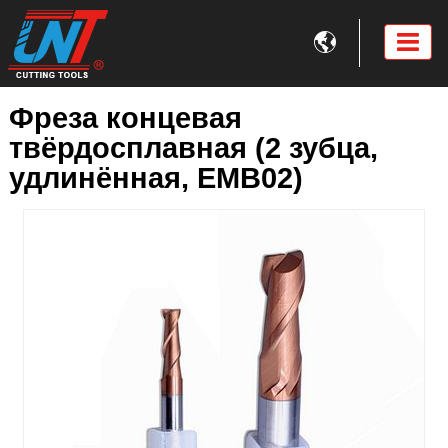

Фреза концевая
твёрдосплавная (2 зубца,
удлинённая, EMB02)