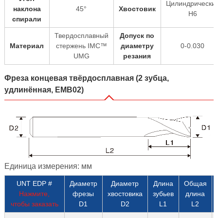
Цилиндрически
наклона
45°
Хвостовик
H6
спирали
Твердосплавный
Допуск по
Материал
стержень IMC™
диаметру
0-0.030
UMG
резания
Фреза концевая твёрдосплавная (2 зубца,
удлинённая, EMB02)
Единица измерения: мм
UNT EDP #
Диаметр
Диаметр
Длина
Общая
Нажмите,
фрезы
хвостовика
зубьев
длина
чтобы заказать
D1
D2
L1
L2