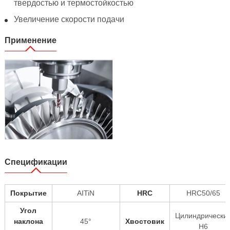
твердостью и термостойкостью
Увеличение скорости подачи
Применение
Спецификации
Покрытие
AITiN
HRC
HRC50/65
Угол
Цилиндрически
наклона
45°
Хвостовик
H6