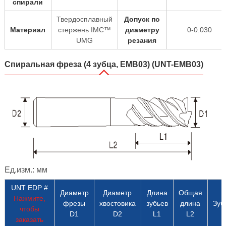
спирали
Твердосплавный
Допуск по
Материал
стержень IMC™
диаметру
0-0.030
UMG
резания
Спиральная фреза (4 зубца, EMB03) (UNT-EMB03)
Ед.изм.: мм
UNT EDP #
Диаметр
Диаметр
Длина
Общая
Нажмите,
фрезы
хвостовика
зубьев
длина
Зуб
чтобы
D1
D2
L1
L2
заказать