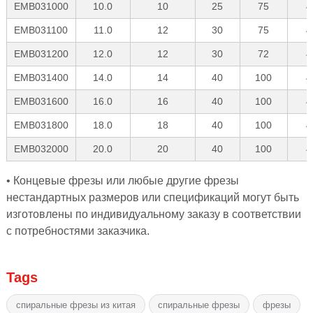
EMB031000
10.0
10
25
75
4
EMB031100
11.0
12
30
75
4
EMB031200
12.0
12
30
72
4
EMB031400
14.0
14
40
100
4
EMB031600
16.0
16
40
100
4
EMB031800
18.0
18
40
100
4
EMB032000
20.0
20
40
100
4
• Концевые фрезы или любые другие фрезы
нестандартных размеров или спецификаций могут быть
изготовлены по индивидуальному заказу в соответствии
с потребностями заказчика.
Tags
спиральные фрезы из китая
спиральные фрезы
фрезы