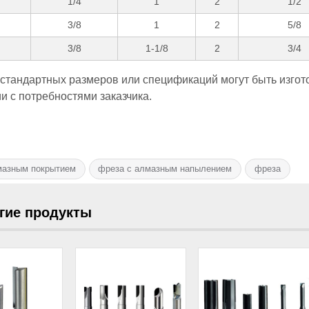
1/4
1
2
1/2
3/8
1
2
5/8
3/8
1-1/8
2
3/4
естандартных размеров или спецификаций могут быть изгот
и с потребностями заказчика.
мазным покрытием
фреза с алмазным напылением
фреза
гие продукты