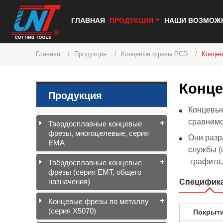
ГЛАВНАЯ
ПРОДУКЦИЯ
НАШИ ВОЗМОЖ
Главная
Продукция
Концевые фрезы PCD
Концев
Конце
Продукция
Концевые
сравнимо
Твердосплавные концевые
фрезы, многоцелевые, серия
Они разр
EMA
службы (
графита,
Твёрдосплавные концевые
фрезы (серия EMT, общего
назначения)
Специфик
Концевые фрезы по металлу
(серия X5070)
Покрыт