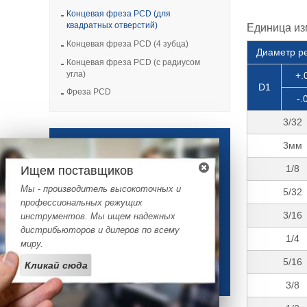
Концевая фреза PCD (для
квадратных отверстий)
Единица из
Концевая фреза PCD (4 зубца)
Диаметр р
Концевая фреза PCD (с радиусом
угла)
+.
D1
Фреза PCD
-.
3/32
Запрос от
3мм
1/8
Ищем поставщиков
Если у Вас остались какие-либо
Мы - производитель высокоточных и
5/32
вопросы, или же Вы хотите
профессиональных режущих
получить коммерческое
3/16
инструментов. Мы ищем надежных
предложение и узнать цену –
дистрибьюторов и дилеров по всему
свяжитесь с нами!
1/4
миру.
5/16
Кликай сюда
Нажмите здесь
3/8