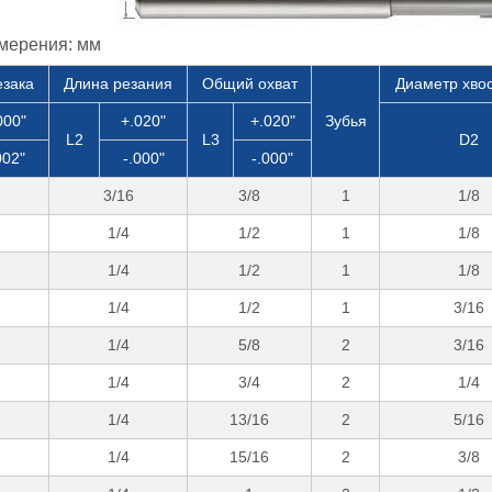
мерения: мм
езака
Длина резания
Общий охват
Диаметр хво
000"
+.020"
+.020"
Зубья
L2
L3
D2
002"
-.000"
-.000"
3/16
3/8
1
1/8
1/4
1/2
1
1/8
1/4
1/2
1
1/8
1/4
1/2
1
3/16
1/4
5/8
2
3/16
1/4
3/4
2
1/4
1/4
13/16
2
5/16
1/4
15/16
2
3/8