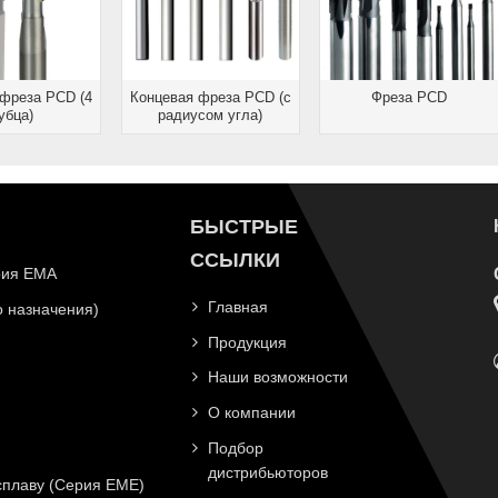
 фреза PCD (4
Концевая фреза PCD (с
Фреза PCD
убца)
радиусом угла)
БЫСТРЫЕ
ССЫЛКИ
рия EMA
Главная
 назначения)
Продукция
Наши возможности
О компании
Подбор
дистрибьюторов
плаву (Серия EME)