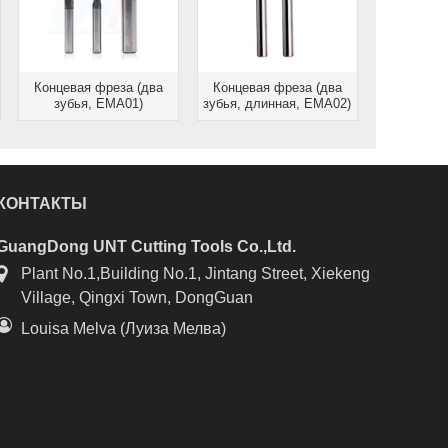
Концевая фреза (два
Концевая фреза (два
зубья, EMA01)
зубья, длинная, EMA02)
КОНТАКТЫ
GuangDong UNT Cutting Tools Co.,Ltd.
Plant No.1,Building No.1, Jintang Street, Xiekeng
Village, Qingxi Town, DongGuan
Louisa Melva (Луиза Мелва)