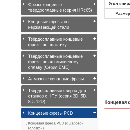
Угол спир
Фрезы концевые
твёрдосплавные (серия HRc65)
Разме
Концевые фрезы по
нержавеющей стали
Твёрдосплавные концевые
фрезы по пластику
Твёрдосплавные концевые
фрезы по алюминиевому
сплаву (Серия EME)
Алмазные концевые фрезы
Твёрдосплавные сверла для
станков с ЧПУ (серия 3D. 5D.
8D. 12D)
Концевая ф
Концевые фрезы PCD
Концевая фреза PCD (с шаровой
головкой)