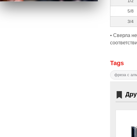
1/2
5/8
3/4
• Сверла н
соответстви
Tags
фреза с ал
Дру