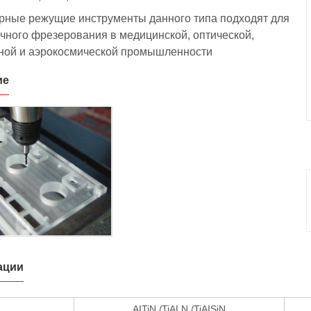
ные режущие инструменты данного типа подходят для
чного фрезерования в медицинской, оптической,
ной и аэрокосмической промышленности
ие
ации
AITiN /TiALN /TiAISiN