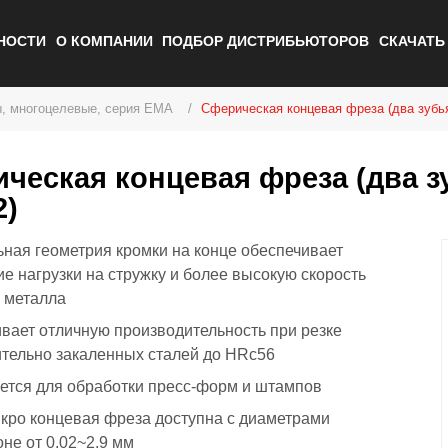
НОСТИ
О КОМПАНИИ
ПОДБОР ДИСТРИБЬЮТОРОВ
СКАЧАТ
, многоцелевые, серия EMA
Сферическая концевая фреза (два зубья
ческая концевая фреза (два зу
2)
ная геометрия кромки на конце обеспечивает
е нагрузки на стружку и более высокую скорость
 металла
вает отличную производительность при резке
тельно закаленных сталей до HRc56
ется для обработки пресс-форм и штампов
кро концевая фреза доступна с диаметрами
оне от 0,02~2,9 мм