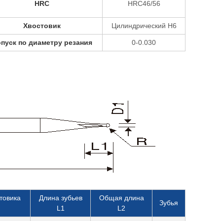
HRC
HRC46/56
Хвостовик
Цилиндрический H6
пуск по диаметру резания
0-0.030
товика
Длина зубьев
Общая длина
Зубья
L1
L2