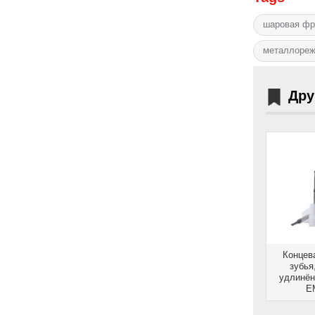
шаровая фр
металлореж
Дру
Концев
зубья
удлинён
E