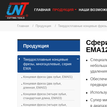
ГЛАВНАЯ
ПРОДУКЦИЯ
НАШИ ВОЗМОЖ
Главная
Продукция
Твердосплавные концевые фрезы
Сфери
Продукция
EMA1
Твердосплавные концевые
Специаль
фрезы, многоцелевые, серия
небольши
EMA
удаления
Концевая фреза (два зубья, EMA01)
Обеспечи
Концевая фреза (два зубья,
предвари
длинная, EMA02)
Использу
Концевая фреза (четыре зубья,
стандартная длина, EMA03)
Супер ми
Концевая фреза (четыре зубья,
в диапаз