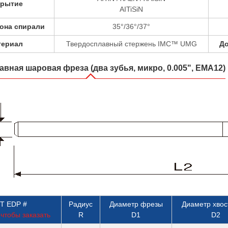
крытие
AITiSiN
лона спирали
35°/36°/37°
териал
Твердосплавный стержень IMC™ UMG
До
вная шаровая фреза (два зубья, микро, 0.005", EMA12)
T EDP #
Радиус
Диаметр фрезы
Диаметр хвос
чтобы заказать
R
D1
D2