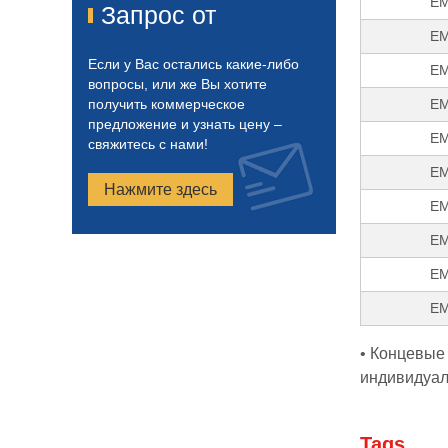
EM
Запрос от
EM
Если у Вас остались какие-либо
EM
вопросы, или же Вы хотите
получить коммерческое
EM
предложение и узнать цену –
EM
свяжитесь с нами!
EM
Нажмите здесь
EM
EM
EM
EM
• Концевые
индивидуаль
Tags