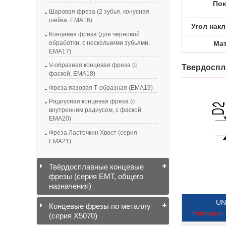
По
Шаровая фреза (2 зубья, конусная
шейка, EMA16)
Угол нак
Концевая фреза (для черновой
обработки, с несколькими зубьями,
Ма
EMA17)
V-образная концевая фреза (с
Твердоспла
фаской, EMA18)
Фреза пазовая Т-образная (EMA19)
Радиусная концевая фреза (с
внутренним радиусом, с фаской,
EMA20)
Фреза Ласточкин Хвост (серия
EMA21)
Твёрдосплавные концевые
фрезы (серия EMT, общего
назначения)
UN
Концевые фрезы по металлу
Нажмите, 
(серия X5070)