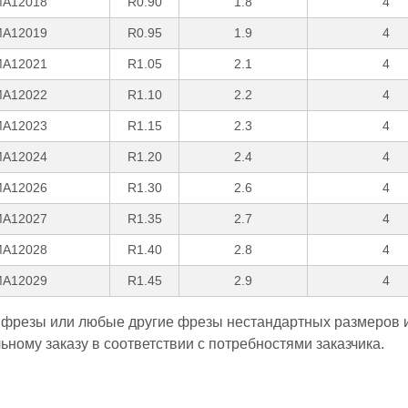
A12018
R0.90
1.8
4
A12019
R0.95
1.9
4
A12021
R1.05
2.1
4
A12022
R1.10
2.2
4
A12023
R1.15
2.3
4
A12024
R1.20
2.4
4
A12026
R1.30
2.6
4
A12027
R1.35
2.7
4
A12028
R1.40
2.8
4
A12029
R1.45
2.9
4
 фрезы или любые другие фрезы нестандартных размеров и
ному заказу в соответствии с потребностями заказчика.