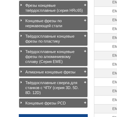
EM
Фрезы концевые
твёрдосплавные (серия HRc65)
EM
EM
Концевые фрезы по
нержавеющей стали
EM
Твёрдосплавные концевые
EM
фрезы по пластику
EM
Твёрдосплавные концевые
EM
фрезы по алюминиевому
сплаву (Серия EME)
EM
Алмазные концевые фрезы
EM
EM
Твёрдосплавные сверла для
станков с ЧПУ (серия 3D. 5D.
EM
8D. 12D)
EM
Концевые фрезы PCD
EM