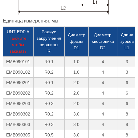
Единица измерения: мм
UNT EDP #
Радиус
Диаметр
Диаметр
Длина
Нажмите,
закругления
фрезы
хвостовика
зубьев
чтобы
вершины
D1
D2
L1
заказать
R
EMB090101
R0.1
1.0
4
3
EMB090102
R0.2
1.0
4
3
EMB090201
R0.1
2.0
4
6
EMB090202
R0.2
2.0
4
6
EMB090203
R0.3
2.0
4
6
EMB090302
R0.2
3.0
4
8
EMB090303
R0.3
3.0
4
8
EMB090305
R0.5
3.0
4
8