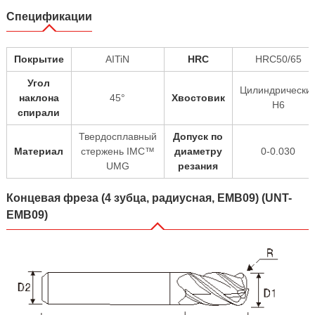
Спецификации
Покрытие
AITiN
HRC
HRC50/65
Угол
Цилиндрически
наклона
45°
Хвостовик
H6
спирали
Твердосплавный
Допуск по
Материал
стержень IMC™
диаметру
0-0.030
UMG
резания
Концевая фреза (4 зубца, радиусная, EMB09) (UNT-
EMB09)