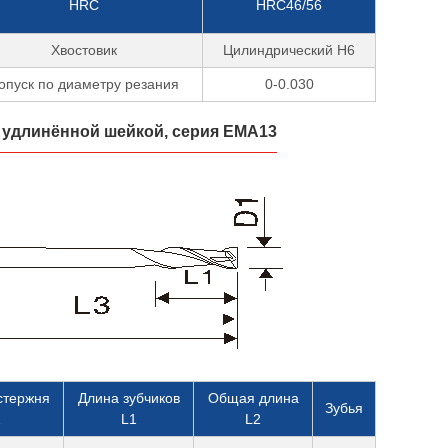
HRC
HRC46/56
Хвостовик
Цилиндрический H6
опуск по диаметру резания
0-0.030
с удлинённой шейкой, серия EMA13
стержня
Длина зубчиков
Общая длина
Зубья
2
L1
L2