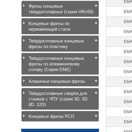
EMA
Фрезы концевые
твёрдосплавные (серия HRc65)
EMA
EMA
Концевые фрезы по
нержавеющей стали
EMA
Твёрдосплавные концевые
EMA
фрезы по пластику
EMA
Твёрдосплавные концевые
EMA
фрезы по алюминиевому
сплаву (Серия EME)
EMA
Алмазные концевые фрезы
EMA
EMA
Твёрдосплавные сверла для
станков с ЧПУ (серия 3D. 5D.
EMA
8D. 12D)
EMA
Концевые фрезы PCD
EMA
EMA