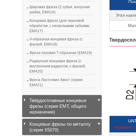
Пок
Шаровая фреза (2 зубья, конусная
шейка, EMA16)
Угол накл
Концевая фреза (для черновой
Мат
обработки, с несколькими зубьями,
EMA17)
V-образная концевая фреза (с
Твердоспл
фаской, EMA18)
Фреза пазовая Т-образная (EMA19)
Радиусная концевая фреза (с
внутренним радиусом, с фаской,
EMA20)
Фреза Ласточкин Хвост (серия
EMA21)
Твёрдосплавные концевые
фрезы (серия EMT, общего
назначения)
UNT
Концевые фрезы по металлу
Нажмите, ч
(серия X5070)