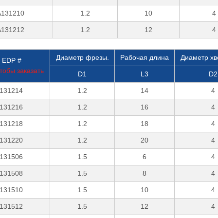
131210
1.2
10
4
131212
1.2
12
4
Диаметр фрезы.
Рабочая длина
Диаметр хв
 EDP #
тобы заказать
D1
L3
D2
131214
1.2
14
4
131216
1.2
16
4
131218
1.2
18
4
131220
1.2
20
4
131506
1.5
6
4
131508
1.5
8
4
131510
1.5
10
4
131512
1.5
12
4