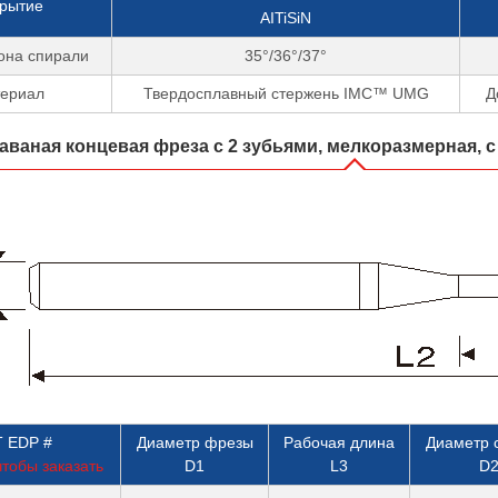
рытие
AITiSiN
она спирали
35°/36°/37°
ериал
Твердосплавный стержень IMC™ UMG
Д
аваная концевая фреза с 2 зубьями, мелкоразмерная, 
 EDP #
Диаметр фрезы
Рабочая длина
Диаметр 
тобы заказать
D1
L3
D