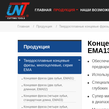
ГЛАВНАЯ
ПРОДУКЦИЯ
НАШИ ВОЗМОЖ
Главная
Продукция
Твердосплавные концевые фрезы
Конце
Продукция
EMA1
Твердосплавные концевые
Обеспечи
фрезы, многоцелевые, серия
предвари
EMA
Использу
Концевая фреза (два зубья, EMA01)
Специаль
Концевая фреза (два зубья,
глубоких
длинная, EMA02)
Супер ми
Концевая фреза (четыре зубья,
стандартная длина, EMA03)
в диапаз
Концевая фреза (четыре зубья,