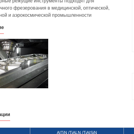
ные режущие инструменты подходят для
чного фрезерования в медицинской, оптической,
ной и аэрокосмической промышленности
ие
ации
AITiN /TiALN /TiAISiN