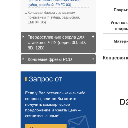
зубца, с шейкой, EMFC.03)
Покры
Концевая фреза с алмазным
покрытием (4 зубца, радиусная,
Угол на
EMF04+05)
спира
Твёрдосплавные сверла для
Матер
станков с ЧПУ (серия 3D. 5D.
8D. 12D)
Концевая 
Концевые фрезы PCD
Запрос от
Если у Вас остались какие-либо
вопросы, или же Вы хотите
получить коммерческое
предложение и узнать цену –
свяжитесь с нами!