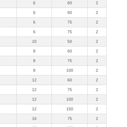
6
60
2
6
60
2
6
75
2
6
75
2
10
50
2
8
60
2
8
75
2
8
100
2
12
60
2
12
75
2
12
100
2
12
150
2
16
75
2