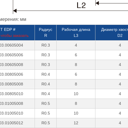
мерения: мм
T EDP #
Радиус
Рабочая длина
Диаметр хвос
чтобы заказать
R
L3
D2
03.00605004
R0.3
4
4
03.00605006
R0.3
6
4
03.00605008
R0.3
8
4
03.00805006
R0.4
6
4
03.00805008
R0.4
8
4
03.00805010
R0.4
10
4
03.01005008
R0.5
8
4
03.01005010
R0.5
10
4
03.01005012
R0.5
12
4