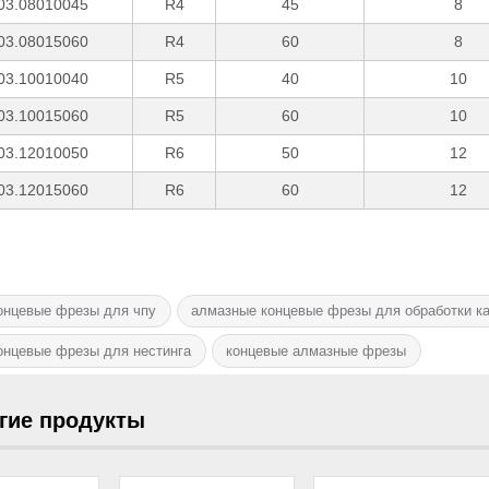
03.08010045
R4
45
8
03.08015060
R4
60
8
03.10010040
R5
40
10
03.10015060
R5
60
10
03.12010050
R6
50
12
03.12015060
R6
60
12
онцевые фрезы для чпу
алмазные концевые фрезы для обработки к
онцевые фрезы для нестинга
концевые алмазные фрезы
гие продукты