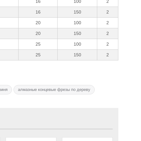
16
100
2
16
150
2
20
100
2
20
150
2
25
100
2
25
150
2
амня
алмазные концевые фрезы по дереву