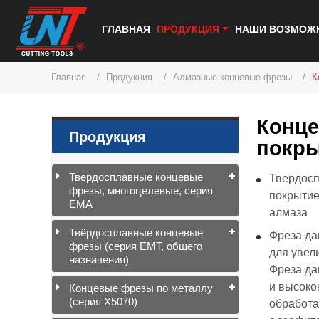
ГЛАВНАЯ
ПРОДУКЦИЯ
НАШИ ВОЗМОЖ
Главная
Продукция
Алмазные концевые фрезы
К
Конце
Продукция
покры
Твердосплавные концевые
Твердосп
фрезы, многоцелевые, серия
покрытие
EMA
алмаза
Твёрдосплавные концевые
Фреза да
фрезы (серия EMT, общего
для увел
назначения)
Фреза да
и высоко
Концевые фрезы по металлу
(серия X5070)
обработа