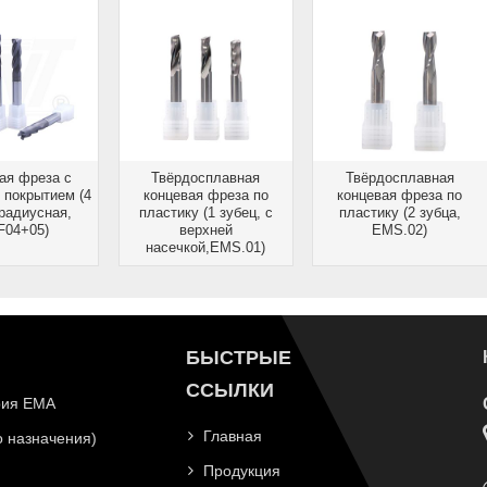
ая фреза с
Твёрдосплавная
Твёрдосплавная
 покрытием (4
концевая фреза по
концевая фреза по
 радиусная,
пластику (1 зубец, с
пластику (2 зубца,
04+05)
верхней
EMS.02)
насечкой,EMS.01)
БЫСТРЫЕ
ССЫЛКИ
рия EMA
Главная
 назначения)
Продукция