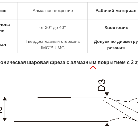
тие
Алмазное покрытие
Рабочий материал
клона
от 30° до 40°
Хвостовик
ли
Твердосплавный стержень
Допуск по диаметру
иал
IMC™ UMG
резания
коническая шаровая фреза с алмазным покрытием с 2 з