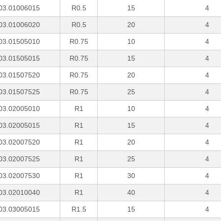
03.01006015
R0.5
15
4
03.01006020
R0.5
20
4
03.01505010
R0.75
10
4
03.01505015
R0.75
15
4
03.01507520
R0.75
20
4
03.01507525
R0.75
25
4
03.02005010
R1
10
4
03.02005015
R1
15
4
03.02007520
R1
20
4
03.02007525
R1
25
4
03.02007530
R1
30
4
03.02010040
R1
40
4
03.03005015
R1.5
15
4