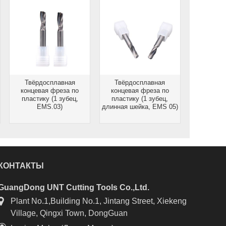
Твёрдосплавная
Твёрдосплавная
концевая фреза по
концевая фреза по
пластику (1 зубец,
пластику (1 зубец,
EMS.03)
длинная шейка, EMS 05)
КОНТАКТЫ
GuangDong UNT Cutting Tools Co.,Ltd.
Plant No.1,Building No.1, Jintang Street, Xiekeng
Village, Qingxi Town, DongGuan