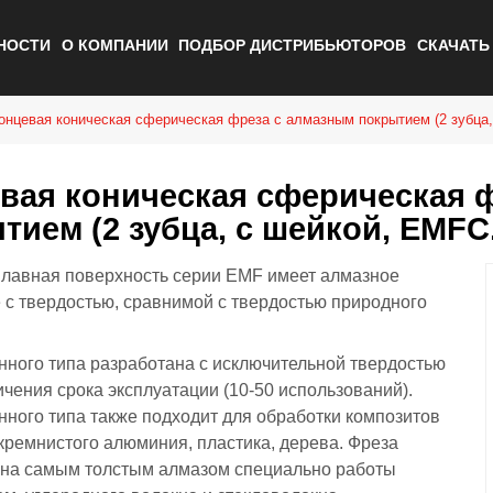
НОСТИ
О КОМПАНИИ
ПОДБОР ДИСТРИБЬЮТОРОВ
СКАЧАТ
онцевая коническая сферическая фреза с алмазным покрытием (2 зубца,
вая коническая сферическая 
тием (2 зубца, с шейкой, EMFC
лавная поверхность серии EMF имеет алмазное
 с твердостью, сравнимой с твердостью природного
нного типа разработана с исключительной твердостью
ичения срока эксплуатации (10-50 использований).
нного типа также подходит для обработки композитов
кремнистого алюминия, пластика, дерева. Фреза
на самым толстым алмазом специально работы