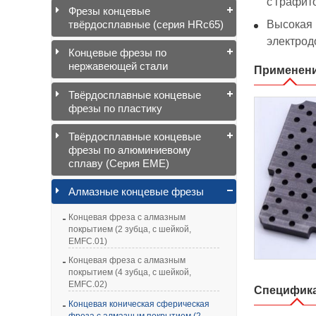
с графит
Фрезы концевые
Высокая 
твёрдосплавные (серия HRc65)
электрод
Концевые фрезы по
нержавеющей стали
Применен
Твёрдосплавные концевые
фрезы по пластику
Твёрдосплавные концевые
фрезы по алюминиевому
сплаву (Серия EME)
Алмазные концевые фрезы
Концевая фреза с алмазным
покрытием (2 зубца, с шейкой,
EMFC.01)
Концевая фреза с алмазным
покрытием (4 зубца, с шейкой,
EMFC.02)
Специфик
Концевая коническая сферическая
фреза с алмазным покрытием (2