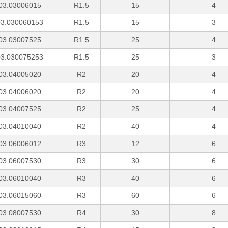
03.03006015
R1.5
15
4
3.030060153
R1.5
15
3
03.03007525
R1.5
25
4
3.030075253
R1.5
25
3
03.04005020
R2
20
4
03.04006020
R2
20
4
03.04007525
R2
25
4
03.04010040
R2
40
4
03.06006012
R3
12
6
03.06007530
R3
30
6
03.06010040
R3
40
6
03.06015060
R3
60
6
03.08007530
R4
30
8