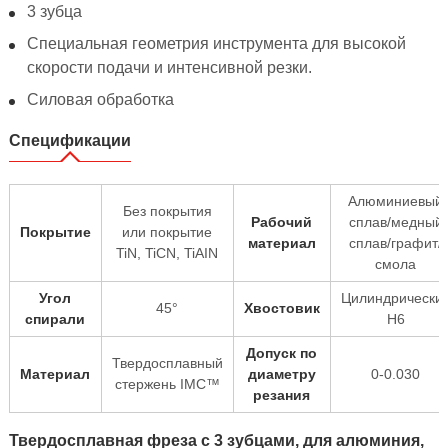
3 зубца
Специальная геометрия инструмента для высокой
скорости подачи и интенсивной резки.
Силовая обработка
Спецификации
Алюминиевый
Без покрытия
Рабочий
сплав/медный
Покрытие
или покрытие
материал
сплав/графит/
TiN, TiCN, TiAIN
смола
Угол
Цилиндрически
45°
Хвостовик
спирали
H6
Допуск по
Твердосплавный
Материал
диаметру
0-0.030
стержень IMC™
резания
Твердосплавная фреза с 3 зубцами, для алюминия,