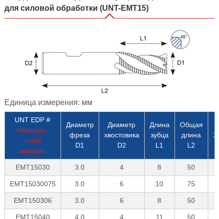
для силовой обработки (UNT-EMT15)
Единица измерения: мм
UNT EDP #
Диаметр
Диаметр
Длина
Общая
Нажмите,
фреза
хвостовика
зубца
длина
З
чтобы
D1
D2
L1
L2
заказать
EMT15030
3.0
4
8
50
EMT15030075
3.0
6
10
75
EMT150306
3.0
6
8
50
EMT15040
4.0
4
11
50