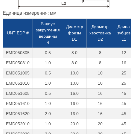
Единица измерения: мм
Радиус
Диаметр
Диаметр
Длина
закругления
UNT EDP #
фрезы
хвостовика
зубцов
вершины
D1
D2
L1
R
EMD050805
0.5
8.0
8
12
EMD050810
1.0
8.0
8
16
EMD051005
0.5
10.0
10
25
EMD051010
1.0
10.0
10
25
EMD051605
0.5
16.0
16
45
EMD051610
1.0
16.0
16
45
EMD051620
2.0
16.0
16
45
EMD052010
1.0
20.0
20
45