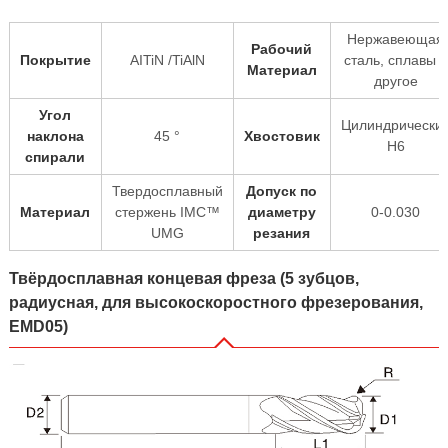
Нержавеющая
Рабочий
Покрытие
AITiN /TiAlN
сталь, сплавы и
Материал
другое
Угол
Цилиндрически
наклона
45 °
Хвостовик
H6
спирали
Твердосплавный
Допуск по
Материал
стержень IMC™
диаметру
0-0.030
UMG
резания
Твёрдосплавная концевая фреза (5 зубцов,
радиусная, для высокоскоростного фрезерования,
EMD05)